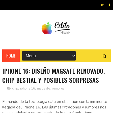
HOME
IPHONE 16: DISEÑO MAGSAFE RENOVADO,
CHIP BESTIAL Y POSIBLES SORPRESAS
chip
,
iphone 16
,
magsafe
,
rumores
El mundo de la tecnología está en ebullición con la inminente
llegada del iPhone 16. Las últimas filtraciones y rumores nos
dan un adelanto emocionante de lo que Apple tiene